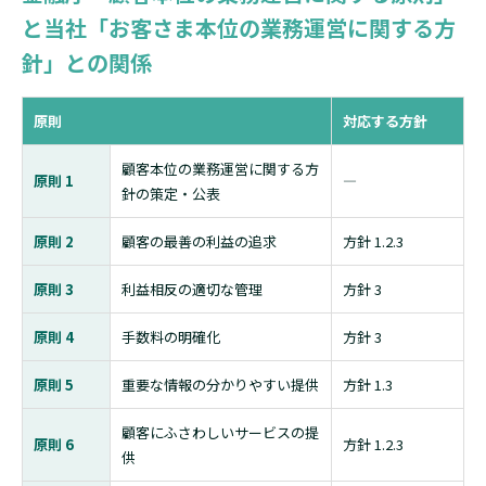
と当社「お客さま本位の業務運営に関する方
針」との関係
原則
対応する方針
顧客本位の業務運営に関する方
原則 1
―
針の策定・公表
原則 2
顧客の最善の利益の追求
方針 1.2.3
原則 3
利益相反の適切な管理
方針 3
原則 4
手数料の明確化
方針 3
原則 5
重要な情報の分かりやすい提供
方針 1.3
顧客にふさわしいサービスの提
原則 6
方針 1.2.3
供