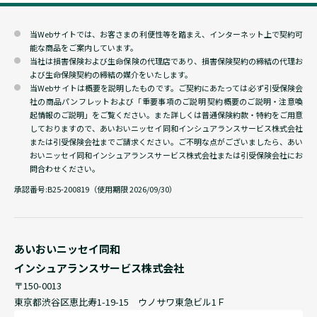
当Webサイトでは、お客さまの利便性等を踏まえ、インターネット上で契約可
能な商品をご案内しています。
当社は損害保険および生命保険の代理店であり、損害保険契約の締結の代理お
よび生命保険契約の締結の媒介をいたします。
当Webサイトは概要を説明したものです。ご契約にあたっては必ず引受保険会
社の商品パンフレットおよび「重要事項のご説明 契約概要のご説明・注意喚
起情報のご説明」をご覧ください。また詳しくは普通保険約款・特約をご用意
しておりますので、あいおいニッセイ同和インシュアランスサービス株式会社
または引受保険会社までご請求ください。ご不明な点がございましたら、あい
おいニッセイ同和インシュアランスサービス株式会社または引受保険会社にお
問合わせください。
承認番号:
B25-200819（使用期限 2026/09/30）
あいおいニッセイ同和
インシュアランスサービス株式会社
〒150-0013
東京都渋谷区恵比寿1-19-15 ウノサワ東急ビル1Ｆ