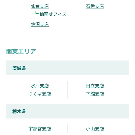
仙台支店
石巻支店
┗
仙南オフィス
佐沼支店
関東エリア
茨城県
水戸支店
日立支店
つくば支店
下館支店
栃木県
宇都宮支店
小山支店