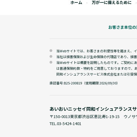
ホーム
万が一に備えるために
お客さま本位の
当Webサイトでは、お客さまの利便性等を踏まえ、
当社は損害保険および生命保険の代理店であり、損害
当Webサイトは概要を説明したものです。ご契約に
は普通保険約款・特約をご用意しておりますので、
同和インシュアランスサービス株式会社または引受保
承認番号:
B25-200819（使用期限 2026/09/30）
あいおいニッセイ同和
インシュアランスサ
〒150-0013
東京都渋谷区恵比寿1-19-15 ウノ
TEL.
03-5424-1401