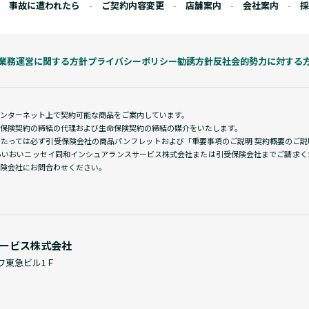
事故に遭われたら
ご契約内容変更
店舗案内
会社案内
採
業務運営に関する方針
プライバシーポリシー
勧誘方針
反社会的勢力に対する
インターネット上で契約可能な商品をご案内しています。
保険契約の締結の代理および生命保険契約の締結の媒介をいたします。
あたっては必ず引受保険会社の商品パンフレットおよび「重要事項のご説明 契約概要のご
あいおいニッセイ同和インシュアランスサービス株式会社または引受保険会社までご請求く
険会社にお問合わせください。
ービス株式会社
サワ東急ビル1Ｆ