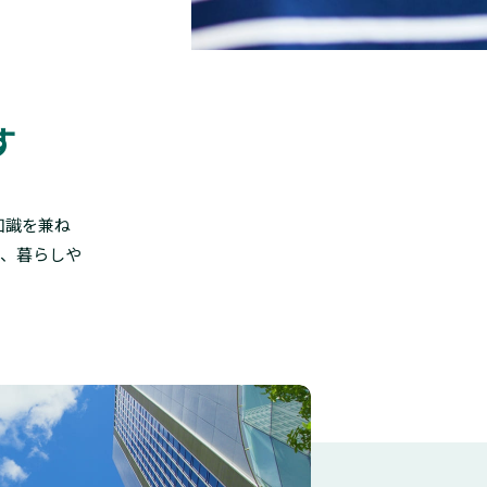
す
知識を兼ね
し、暮らしや