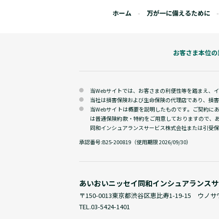
ホーム
万が一に備えるために
お客さま本位の
当Webサイトでは、お客さまの利便性等を踏まえ、
当社は損害保険および生命保険の代理店であり、損害
当Webサイトは概要を説明したものです。ご契約に
は普通保険約款・特約をご用意しておりますので、
同和インシュアランスサービス株式会社または引受保
承認番号:
B25-200819（使用期限 2026/09/30）
あいおいニッセイ同和
インシュアランスサ
〒150-0013
東京都渋谷区恵比寿1-19-15 ウノ
TEL.
03-5424-1401