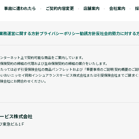
事故に遭われたら
ご契約内容変更
店舗案内
会社案内
採
業務運営に関する方針
プライバシーポリシー
勧誘方針
反社会的勢力に対する
インターネット上で契約可能な商品をご案内しています。
保険契約の締結の代理および生命保険契約の締結の媒介をいたします。
あたっては必ず引受保険会社の商品パンフレットおよび「重要事項のご説明 契約概要のご
あいおいニッセイ同和インシュアランスサービス株式会社または引受保険会社までご請求く
険会社にお問合わせください。
ービス株式会社
サワ東急ビル1Ｆ