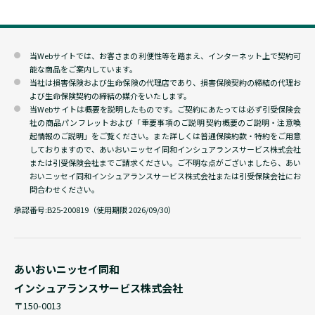
当Webサイトでは、お客さまの利便性等を踏まえ、インターネット上で契約可
能な商品をご案内しています。
当社は損害保険および生命保険の代理店であり、損害保険契約の締結の代理お
よび生命保険契約の締結の媒介をいたします。
当Webサイトは概要を説明したものです。ご契約にあたっては必ず引受保険会
社の商品パンフレットおよび「重要事項のご説明 契約概要のご説明・注意喚
起情報のご説明」をご覧ください。また詳しくは普通保険約款・特約をご用意
しておりますので、あいおいニッセイ同和インシュアランスサービス株式会社
または引受保険会社までご請求ください。ご不明な点がございましたら、あい
おいニッセイ同和インシュアランスサービス株式会社または引受保険会社にお
問合わせください。
承認番号:
B25-200819（使用期限 2026/09/30）
あいおいニッセイ同和
インシュアランスサービス株式会社
〒150-0013