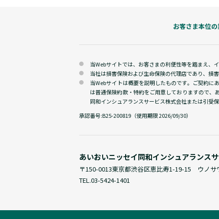
お客さま本位の
当Webサイトでは、お客さまの利便性等を踏まえ、
当社は損害保険および生命保険の代理店であり、損害
当Webサイトは概要を説明したものです。ご契約に
は普通保険約款・特約をご用意しておりますので、
同和インシュアランスサービス株式会社または引受保
承認番号:
B25-200819（使用期限 2026/09/30）
あいおいニッセイ同和
インシュアランスサ
〒150-0013
東京都渋谷区恵比寿1-19-15 ウノ
TEL.
03-5424-1401