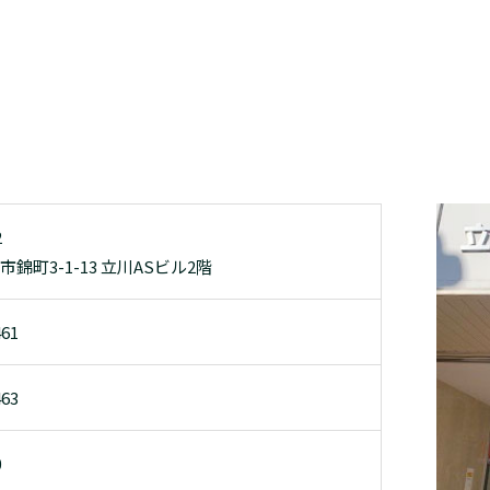
2
錦町3-1-13 立川ASビル2階
461
463
0