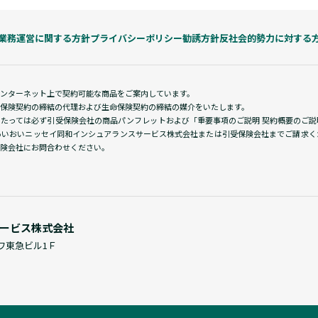
業務運営に関する方針
プライバシーポリシー
勧誘方針
反社会的勢力に対する
インターネット上で契約可能な商品をご案内しています。
保険契約の締結の代理および生命保険契約の締結の媒介をいたします。
あたっては必ず引受保険会社の商品パンフレットおよび「重要事項のご説明 契約概要のご
あいおいニッセイ同和インシュアランスサービス株式会社または引受保険会社までご請求く
険会社にお問合わせください。
ービス株式会社
サワ東急ビル1Ｆ