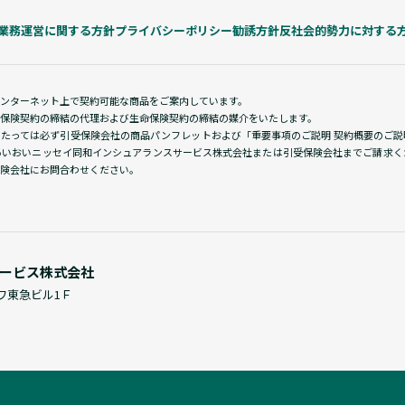
業務運営に関する方針
プライバシーポリシー
勧誘方針
反社会的勢力に対する
インターネット上で契約可能な商品をご案内しています。
保険契約の締結の代理および生命保険契約の締結の媒介をいたします。
あたっては必ず引受保険会社の商品パンフレットおよび「重要事項のご説明 契約概要のご
あいおいニッセイ同和インシュアランスサービス株式会社または引受保険会社までご請求く
険会社にお問合わせください。
ービス株式会社
サワ東急ビル1Ｆ