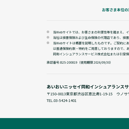
お客さま本位の
当Webサイトでは、お客さまの利便性等を踏まえ、
当社は損害保険および生命保険の代理店であり、損害
当Webサイトは概要を説明したものです。ご契約に
は普通保険約款・特約をご用意しておりますので、
同和インシュアランスサービス株式会社または引受保
承認番号:
B25-200819（使用期限 2026/09/30）
あいおいニッセイ同和
インシュアランスサ
〒150-0013
東京都渋谷区恵比寿1-19-15 ウノ
TEL.
03-5424-1401