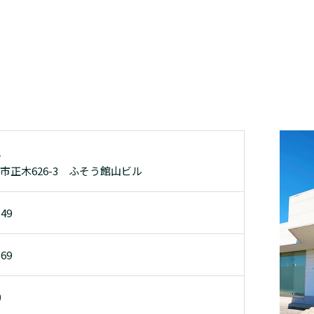
1
市正木626-3 ふそう館山ビル
549
569
0