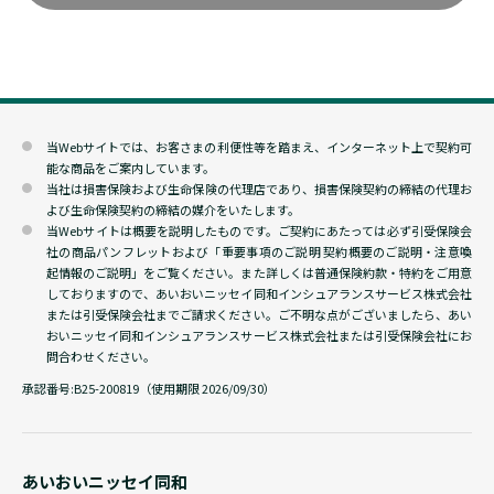
当Webサイトでは、お客さまの利便性等を踏まえ、インターネット上で契約可
能な商品をご案内しています。
当社は損害保険および生命保険の代理店であり、損害保険契約の締結の代理お
よび生命保険契約の締結の媒介をいたします。
当Webサイトは概要を説明したものです。ご契約にあたっては必ず引受保険会
社の商品パンフレットおよび「重要事項のご説明 契約概要のご説明・注意喚
起情報のご説明」をご覧ください。また詳しくは普通保険約款・特約をご用意
しておりますので、あいおいニッセイ同和インシュアランスサービス株式会社
または引受保険会社までご請求ください。ご不明な点がございましたら、あい
おいニッセイ同和インシュアランスサービス株式会社または引受保険会社にお
問合わせください。
承認番号:
B25-200819（使用期限 2026/09/30）
あいおいニッセイ同和