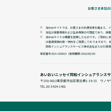
お客さま本位の
当Webサイトでは、お客さまの利便性等を踏まえ、
当社は損害保険および生命保険の代理店であり、損害
当Webサイトは概要を説明したものです。ご契約に
は普通保険約款・特約をご用意しておりますので、
同和インシュアランスサービス株式会社または引受保
承認番号:
B25-200819（使用期限 2026/09/30）
あいおいニッセイ同和
インシュアランスサ
〒150-0013
東京都渋谷区恵比寿1-19-15 ウノ
TEL.
03-5424-1401